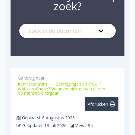
zoek?
Ga terug naar:
Kenniscentrum
Bedreigingen en druk
Wat is zoönose? Wanneer ziekten van dieren
op mensen overgaan.
Afdrukken
Geplaatst
8 Augustus 2025
Geüpdatet
13 Juli 2026
Views
95