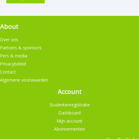
c
h
i
About
k
Over ons
b
Partners & sponsors
a
Pers & media
Privacybeleid
a
Contact
r
Algemene voorwaarden
h
Account
e
i
Studentenregistratie
Dashboard
d
Mijn account
Abonnementen