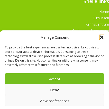
Snelle links
Home
Cursussen
Kenniscentrum
Onderzoek & projecten
Doe mee
Manage Consent
Winkel
To provide the best experiences, we use technologies like cookies to
store and/or access device information. Consenting to these
technologies will allow us to process data such as browsing behavior or
unique IDs on this site. Not consenting or withdrawing consent, may
adversely affect certain features and functions.
Nederlands
English
Accept
Deny
Copyright © 2026, Alle rechten voorbehouden,
The
Hedgehog Program
View preferences
Facebook
TikTok
Linkedin