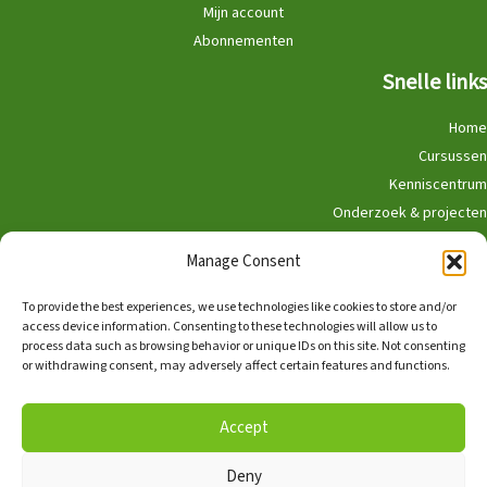
Mijn account
Abonnementen
Snelle links
Home
Cursussen
Kenniscentrum
Onderzoek & projecten
Doe mee
Manage Consent
Winkel
To provide the best experiences, we use technologies like cookies to store and/or
access device information. Consenting to these technologies will allow us to
process data such as browsing behavior or unique IDs on this site. Not consenting
or withdrawing consent, may adversely affect certain features and functions.
Nederlands
English
Accept
Deny