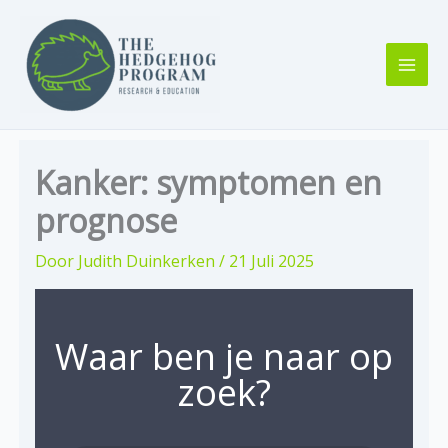
Ga
naar
de
inhoud
Kanker: symptomen en
prognose
Door
Judith Duinkerken
/
21 Juli 2025
Waar ben je naar op
zoek?