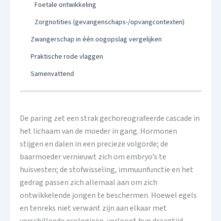
Foetale ontwikkeling
Zorgnotities (gevangenschaps-/opvangcontexten)
Zwangerschap in één oogopslag vergelijken
Praktische rode vlaggen
Samenvattend
De paring zet een strak gechoreografeerde cascade in
het lichaam van de moeder in gang. Hormonen
stijgen en dalen in een precieze volgorde; de ​​
baarmoeder vernieuwt zich om embryo’s te
huisvesten; de stofwisseling, immuunfunctie en het
gedrag passen zich allemaal aan om zich
ontwikkelende jongen te beschermen. Hoewel egels
en tenreks niet verwant zijn aan elkaar met
verschillende ecologieën, verloopt hun draagtijd