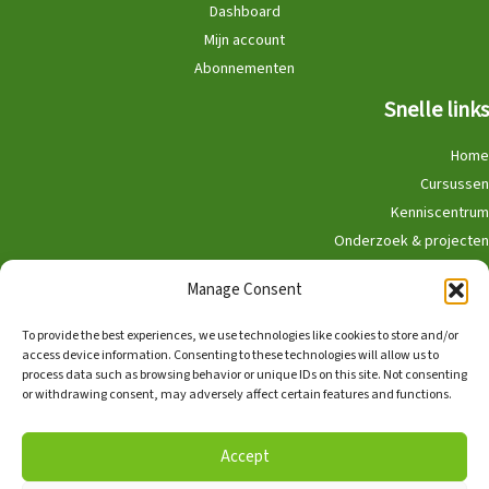
Dashboard
Mijn account
Abonnementen
Snelle links
Home
Cursussen
Kenniscentrum
Onderzoek & projecten
Doe mee
Manage Consent
Winkel
To provide the best experiences, we use technologies like cookies to store and/or
access device information. Consenting to these technologies will allow us to
process data such as browsing behavior or unique IDs on this site. Not consenting
or withdrawing consent, may adversely affect certain features and functions.
Nederlands
English
Accept