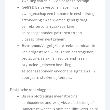
zwelling van de buik op de lange termijn.
Gedrag:
Beide vertonen later in de
zwangerschap een toename in nesteldrang,
afzondering en een verdedigend gedrag;
tenreks vertonen vaak sterkere
seizoensgebonden patronen en een
uitgesproken nestgeheim.
Hormonen:
Vergelijkbare reeks; dominantie
van progesteron → stijgende oestrogenen,
prolactine, relaxine, resulterend in een
oxytocine-gedreven bevalling;
seizoensgebonden endocriene signalen zijn
doorgaans sterker bij tenreks.
Praktische rode vlaggen
Bij een plotselinge ineenstorting,
aanhoudende anorexia, vieze afscheiding of
langdurige weeën is onmiddellijke veterinaire