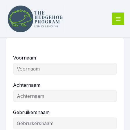
Ga
naar
de
inhoud
Voornaam
Achternaam
Gebruikersnaam