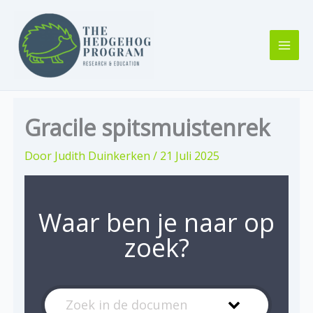
Ga
naar
de
inhoud
Gracile spitsmuistenrek
Door
Judith Duinkerken
/
21 Juli 2025
Waar ben je naar op
zoek?