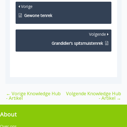
Vorige
Gewone tenrek
Volgende
Grandidier’s spitsmuistenrek
←
Vorige Knowledge Hub
Volgende Knowledge Hub
- Artikel
- Artikel
→
About
Over ons