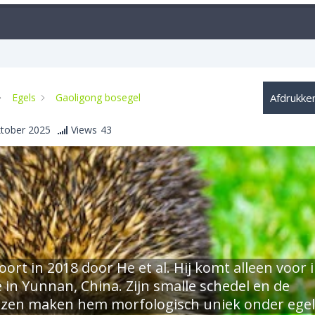
Egels
Gaoligong bosegel
Afdrukke
tober 2025
Views
43
ort in 2018 door He et al. Hij komt alleen voor 
in Yunnan, China. Zijn smalle schedel en de
ezen maken hem morfologisch uniek onder egel