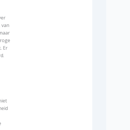
ver
k van
 maar
droge
. Er
d.
niet
heid
e