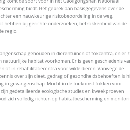
ig komt de soort voor in het Gaoligongshan Nationaal
bescherming biedt. Het gebrek aan basisgegevens over de
 echter een nauwkeurige risicobeoordeling in de weg.
 hebben bij gerichte onderzoeken, betrokkenheid van de
e regio.
angenschap gehouden in dierentuinen of fokcentra, en er z
natuurlijke habitat voorkomen. Er is geen geschiedenis va
en of in rehabilitatiecentra voor wilde dieren. Vanwege de
ennis over zijn dieet, gedrag of gezondheidsbehoeften is hi
ng in gevangenschap. Mocht in de toekomst fokken voor
ijn gedetailleerde ecologische studies en kweekproeven
oud zich volledig richten op habitatbescherming en monitor