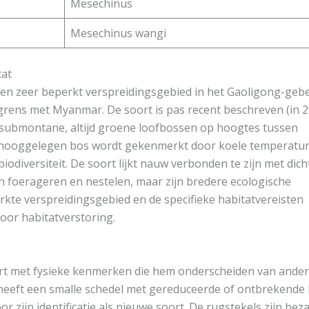
Mesechinus
Mesechinus wangi
tat
een zeer beperkt verspreidingsgebied in het Gaoligong-geb
 grens met Myanmar. De soort is pas recent beschreven (in 
t submontane, altijd groene loofbossen op hoogtes tussen
e hooggelegen bos wordt gekenmerkt door koele temperatur
iodiversiteit. De soort lijkt nauw verbonden te zijn met dich
an foerageren en nestelen, maar zijn bredere ecologische
kte verspreidingsgebied en de specifieke habitatvereisten
oor habitatverstoring.
ort met fysieke kenmerken die hem onderscheiden van ande
 heeft een smalle schedel met gereduceerde of ontbrekende
r zijn identificatie als nieuwe soort. De rugstekels zijn bez