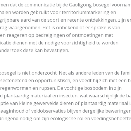
omen dat de communicatie bij de Gaoligong bosegel voornam
ignalen worden gebruikt voor territoriummarkering en
rijpbare aard van de soort en recente ontdekkingen, zijn er
edrag waargenomen. Het is onbekend of er sprake is van
duen reageren op bedreigingen of ontmoetingen met
atie dienen met de nodige voorzichtigheid te worden
 onderzoek deze kan bevestigen.
bosegel is niet onderzocht. Net als andere leden van de fami
 insectenetend en opportunistisch, en voedt hij zich met een 
, regenwormen en rupsen. De vochtige bosbodem in zijn
nd plantaardig materiaal en insecten, wat waarschijnlijk de b
ptie van kleine gewervelde dieren of plantaardig materiaal i
aaginhoud of veldobservaties blijven dergelijke beweringe
 dringend nodig om zijn ecologische rol en voedingsbehoefte