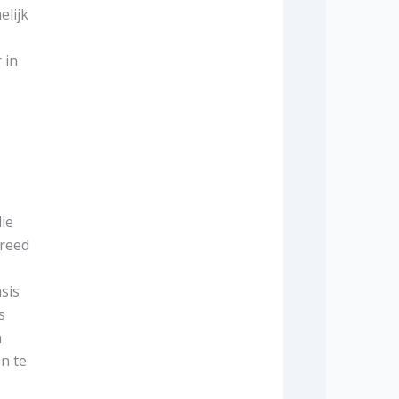
elijk
 in
lie
breed
asis
s
n
n te