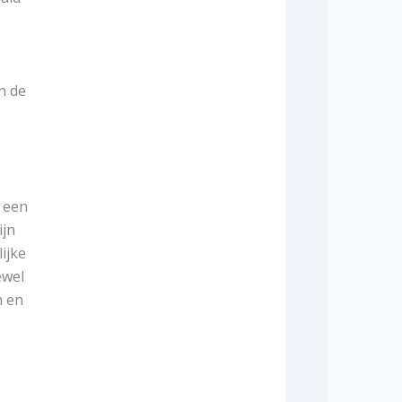
n de
n een
ijn
ijke
ewel
n en