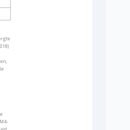
ergte
2018)
en,
te
re
 M4-
aaid