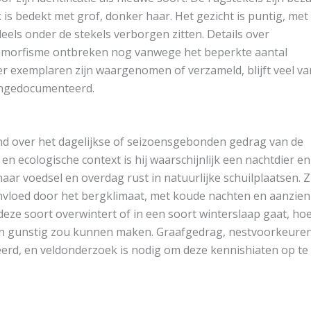
is bedekt met grof, donker haar. Het gezicht is puntig, met
deels onder de stekels verborgen zitten. Details over
dimorfisme ontbreken nog vanwege het beperkte aantal
 exemplaren zijn waargenomen of verzameld, blijft veel va
t ongedocumenteerd.
d over het dagelijkse of seizoensgebonden gedrag van de
en ecologische context is hij waarschijnlijk een nachtdier e
 naar voedsel en overdag rust in natuurlijke schuilplaatsen. Z
vloed door het bergklimaat, met koude nachten en aanzienl
 deze soort overwintert of in een soort winterslaap gaat, ho
en gunstig zou kunnen maken. Graafgedrag, nestvoorkeure
erd, en veldonderzoek is nodig om deze kennishiaten op te