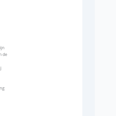
ijn
n de
j
ing