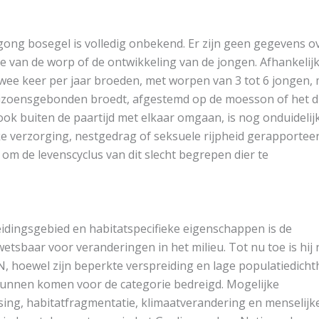
gong bosegel is volledig onbekend. Er zijn geen gegevens o
te van de worp of de ontwikkeling van de jongen. Afhankelij
wee keer per jaar broeden, met worpen van 3 tot 6 jongen,
t seizoensgebonden broedt, afgestemd op de moesson of het 
ok buiten de paartijd met elkaar omgaan, is nog onduidelijk
 verzorging, nestgedrag of seksuele rijpheid gerapporteer
 om de levenscyclus van dit slecht begrepen dier te
idingsgebied en habitatspecifieke eigenschappen is de
tsbaar voor veranderingen in het milieu. Tot nu toe is hij 
N, hoewel zijn beperkte verspreiding en lage populatiedicht
kunnen komen voor de categorie bedreigd. Mogelijke
ing, habitatfragmentatie, klimaatverandering en menselijk